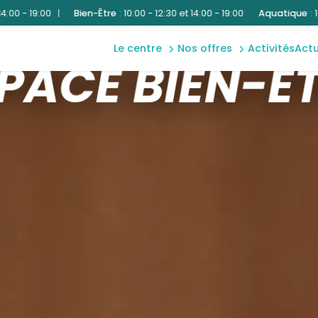
et
Bien-Être
:
10:00 - 12:30 et 14:00 - 19:00
Aquatique
:
10:00 - 12:30 et 14
inscriptions
école de
natation à
partir du 1er
le centre
nos offres
activités
act
aquatique
juin 2026
PACE BIEN-Ê